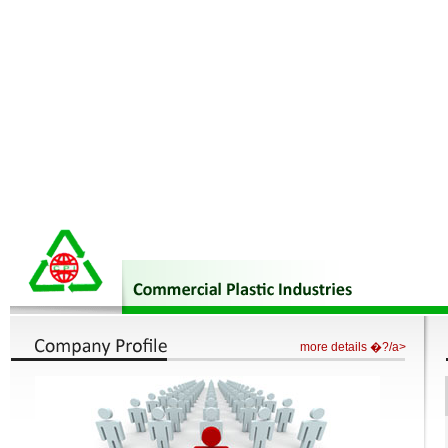
Casio G Shock G Lide
カシオ電波腕時計
Au カシオ
カシオ タフソーラー
カシオ 
カシオ ストップウォッチ
カシオ デジカメ 修理
カシオ テプラ
カシオ ランニング
掛け時計
腕時計 ジーショック
カシオ 腕時計 電波 ソーラー
Casio Au
Casio デ
more details �?/a>
チ
カシオ オシアナス 価格
G-shock 腕時計
カシオ アウトレット