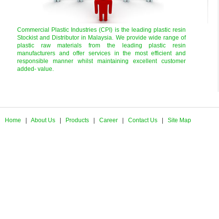
Commercial Plastic Industries
(CPI)
is the leading plastic resin
Stockist and Distributor in Malaysia. We provide wide range of
plastic raw materials from the leading plastic resin
manufacturers and offer services in the most efficient and
responsible manner whilst maintaining excellent customer
added- value.
Home
|
About Us
|
Products
|
Career
|
Contact Us
|
Site Map